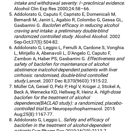
intake and withdrawal severity: I–preclinical evidence
.
Alcohol Clin Exp Res 2000;24:58–66.
Addolorato G, Caputo F, Capristo E, Domenicali M,
Bernardi M, Janiri L, Agabio R, Colombo G, Gessa GL,
Gasbarrini G.
Baclofen efficacy in reducing alcohol
craving and intake: a preliminary double-blind
randomized controlled study
.Alcohol Alcohol. 2002
Sep-Oct;37(5):504-82.
Addolorato G, Leggio L, Ferrulli A, Cardone S, Vonghia
L, Mirijello A, Abenavoli L, D'Angelo C, Caputo F,
Zambon A, Haber PS, Gasbarrini G.
Effectiveness and
safety of baclofen for maintenance of alcohol
abstinence inalcohol-dependent patients with liver
cirrhosis: randomised, double-blind controlled
study
.Lancet. 2007 Dec 8;370(9603):1915-22.
Müller CA, Geisel O, Pelz P, Higl V, Krüger J, Stickel A,
Beck A, Wernecke KD, Hellweg R, Heinz A.
High-dose
baclofen for the treatment of alcohol
dependence(BACLAD study): a randomized, placebo-
controlled trial
.Eur Neuropsychopharmacol. 2015
Aug;25(8):1167-77.
Addolorato G, Leggio L
. Safety and efficacy of
baclofen in the treatment of alcohol-dependent
patients.
Curr Pharm Des.2010;16(19):2113-7.