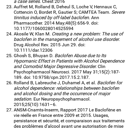
a case series
. Chest 2016
Auffret M, Rolland B, Deheul S, Loche V, Hennaux C,
Cottencin O, Bordet R, Gautier S; CAMTEA Team.
Severe
tinnitus induced by off-label baclofen.
Ann
Pharmacother. 2014 May;48(5):656-9. doi:
10.1177/1060028014525594
Akosile W, Klan M.
Creating a new problem: The use of
baclofen in the management of alcohol use disorder
.
Drug Alcohol Rev. 2015 Jun 29. doi:
10.1111/dar.12306
Ghosh S, Bhuyan D.
Baclofen Abuse due to Its
Hypomanic Effect in Patients with Alcohol Dependence
and Comorbid Major Depressive Disorder.
Clin
Psychopharmacol Neurosci. 2017 May 31;15(2):187-
189. doi: 10.9758/cpn.2017.15.2.187.
Rolland B, Labreuche J, Duhamel A, et al.
Baclofen for
alcohol dependence: relationships between baclofen
and alcohol dosing and the occurrence of major
sedation
. Eur Neuropsychopharmacol.
2015;25(10):1631–6.
ANSM-Cnamts-Inserm, Rapport 2017 Le Baclofène en
vie réelle en France entre 2009 et 2015. Usages,
persistance et sécurité, et comparaison aux traitements
des problèmes d’alcool ayant une autorisation de mise