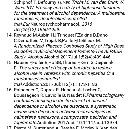
Schiphof T, Defourny
H, van Tricht M, van den Brink W,
Wiers RW. Efficacy and safety of high-dose baclofen
for the treatment of alcohol dependence: A multicentre,
randomised, double-blind controlled
trial.Eur
Neuropsychopharmacol.
2016
Dec;26(12):1950-1959.
Reynaud M,Aubin HJ,Trinquet F,Zakine B,Dano
C,Dematteis M,Trojak B,Paille F,Detilleux M.
A
Randomized, Placebo-Controlled Study of High-Dose
Baclofen in Alcohol-Dependent Patients-The ALPADIR
Study .Alcohol
Alcohol.2017Jul 1;52(4):439-446.
Hauser P,Fuller B,Ho SB,Thuras P,Kern S,Dieperink
E.
The safety and efficacy of baclofen to reduce
alcohol use in veterans with chronic hepatitis C: a
randomized controlled
trial
.Addiction.2017Jul;112(7):1173-1183.
Palpacuer C, Duprez R, Huneau A, Locher C,
Boussageon R, Laviolle B, Naudet F.
Pharmacologically
controlled drinking in the treatment of alcohol
dependence or alcohol use disorders: a systematic
review with direct and network meta-analysis on
nalmefene, naltrexone, acamprosate, baclofen and
topiramate
.Addiction.2017doi: 10.1111/add.13974.
Pierce M, Sutterland A, Beraha E, Morley K, Van den