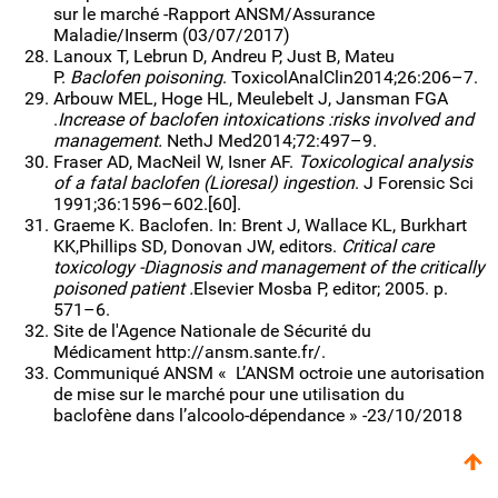
sur le marché -Rapport ANSM/Assurance
Maladie/Inserm (03/07/2017)
Lanoux T, Lebrun D, Andreu P, Just B, Mateu
P.
Baclofen poisoning
. ToxicolAnalClin2014;26:206–7.
Arbouw MEL, Hoge HL, Meulebelt J, Jansman FGA
.
Increase of baclofen intoxications :risks involved and
management.
NethJ Med2014;72:497–9.
Fraser AD, MacNeil W, Isner AF.
Toxicological analysis
of a fatal baclofen (Lioresal) ingestion
. J Forensic Sci
1991;36:1596–602.[60].
Graeme K. Baclofen. In: Brent J, Wallace KL, Burkhart
KK,Phillips SD, Donovan JW, editors.
Critical care
toxicology -Diagnosis and management of the critically
poisoned patient .
Elsevier Mosba P, editor; 2005. p.
571–6.
Site de l'Agence Nationale de Sécurité du
Médicament http://ansm.sante.fr/.
Communiqué ANSM « L’ANSM octroie une autorisation
de mise sur le marché pour une utilisation du
baclofène dans l’alcoolo-dépendance » -23/10/2018