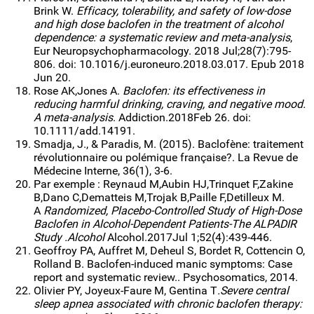
Brink W.
Efficacy, tolerability, and safety of low-dose
and high dose baclofen in the treatment of alcohol
dependence: a systematic review and meta-analysis
,
Eur Neuropsychopharmacology. 2018 Jul;28(7):795-
806. doi: 10.1016/j.euroneuro.2018.03.017. Epub 2018
Jun 20.
Rose AK,Jones A.
Baclofen: its effectiveness in
reducing harmful drinking, craving, and negative mood.
A meta-analysis
. Addiction.2018Feb 26. doi:
10.1111/add.14191.
Smadja, J., & Paradis, M. (2015). Baclofène: traitement
révolutionnaire ou polémique française?. La Revue de
Médecine Interne, 36(1), 3-6.
Par exemple : Reynaud M,Aubin HJ,Trinquet F,Zakine
B,Dano C,Dematteis M,Trojak B,Paille F,Detilleux M.
A
Randomized, Placebo-Controlled Study of High-Dose
Baclofen in Alcohol-Dependent Patients-The ALPADIR
Study .Alcohol
Alcohol.2017Jul 1;52(4):439-446.
Geoffroy PA, Auffret M, Deheul S, Bordet R, Cottencin O,
Rolland B. Baclofen-induced manic symptoms: Case
report and systematic review.. Psychosomatics, 2014.
Olivier PY, Joyeux-Faure M, Gentina T
.Severe central
sleep apnea associated with chronic baclofen therapy: