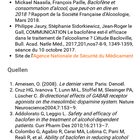
Mickael Naasila, François Paille
,
Baclofène et
consommation d’alcool, que peut-on en dire en
2018 ?
Rapport de la Société Française d’Alcoologie,
Mars 2018.
Philippe Jaury, Stéphanie Sidorkiewicz, Jean-Roger le
Gall, COMMUNICATION Le baclofène est-il efficace
dans le traitement de l’alcoolisme ? L’étude Bacloville,
Bull. Acad. Natle Méd., 2017,201,nos7-8-9, 1349-1359,
séance du 10 octobre 2017.
Site de l'
Agence Nationale de Sécurité du Médicament
Quellen
Ameisen, O. (2008).
Le dernier verre
. Paris: Denoël.
Cruz HG, Ivanova T, Lunn M-L, Stoffel M, Slesinger PA,
Lüscher C.
Bi-directional effects of GABAB receptor
agonists on the mesolimbic dopamine system
. Nature
Neuroscience2004;7:153–9.
Addolorato G, Leggio L.
Safety and efficacy of
baclofen in the treatment of alcohol-dependent
patients
. Curr Pharm Des 2010;16:2113–7.
Colombo G, Agabio R, Carai MA, Lobina C, Pani M,
Reali R, et al.
Ability of baclofen in reducing alcohol