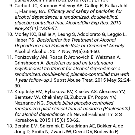
Garbutt JC, Kampov-Polevoy AB, Gallop R, Kalka-Juhl
L, Flannery BA.
Efficacy and safety of baclofen for
alcohol dependence: a randomized, double-blind,
placebo-controlled trial. AlcoholClin Exp Res. 2010
Nov;34(11):1849-57.
Morley KC, Baillie A, Leung S, Addolorato G, Leggio L,
Haber PS.
Baclofenfor the Treatment of Alcohol
Dependence and Possible Role of Comorbid Anxiety
.
Alcohol Alcohol. 2014 Nov;49(6):654-60.
Ponizovsky AM, Rosca P, Aronovich E, Weizman A,
Grinshpoon A.
Baclofen as add-on to standard
psychosocial treatment for alcohol dependence: a
randomized, double-blind, placebo-controlled trial with
1 year follow-up
.J Subst Abuse Treat. 2015 May;52:24-
30.
Krupitsky EM, Rybakova KV, Kiselev AS, Alexeeva YV,
Berntsev VA, Chekhlaty EI, Zubova EY, Popov YV,
Neznanov NG.
Double blind placebo controlled
randomized pilot clinical trial of baclofen (Baclosan®)
for alcohol dependence
. Zh Nevrol Psikhiatr Im S S
Korsakova. 2015;115(6):53-62.
Beraha EM, Salemink E, Goudriaan AE, Bakker A, de
Jong D, Smits N, Zwart JW, Geest DV, Bodewits P,