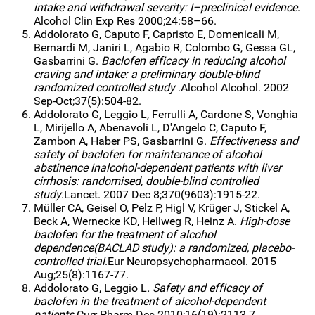
intake and withdrawal severity: I–preclinical evidence
.
Alcohol Clin Exp Res 2000;24:58–66.
Addolorato G, Caputo F, Capristo E, Domenicali M,
Bernardi M, Janiri L, Agabio R, Colombo G, Gessa GL,
Gasbarrini G.
Baclofen efficacy in reducing alcohol
craving and intake: a preliminary double-blind
randomized controlled study
.Alcohol Alcohol. 2002
Sep-Oct;37(5):504-82.
Addolorato G, Leggio L, Ferrulli A, Cardone S, Vonghia
L, Mirijello A, Abenavoli L, D'Angelo C, Caputo F,
Zambon A, Haber PS, Gasbarrini G.
Effectiveness and
safety of baclofen for maintenance of alcohol
abstinence inalcohol-dependent patients with liver
cirrhosis: randomised, double-blind controlled
study
.Lancet. 2007 Dec 8;370(9603):1915-22.
Müller CA, Geisel O, Pelz P, Higl V, Krüger J, Stickel A,
Beck A, Wernecke KD, Hellweg R, Heinz A.
High-dose
baclofen for the treatment of alcohol
dependence(BACLAD study): a randomized, placebo-
controlled trial
.Eur Neuropsychopharmacol. 2015
Aug;25(8):1167-77.
Addolorato G, Leggio L
. Safety and efficacy of
baclofen in the treatment of alcohol-dependent
patients.
Curr Pharm Des.2010;16(19):2113-7.