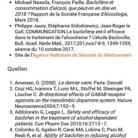
Mickael Naasila, François Paille
,
Baclofène et
consommation d’alcool, que peut-on en dire en
2018 ?
Rapport de la Société Française d’Alcoologie,
Mars 2018.
Philippe Jaury, Stéphanie Sidorkiewicz, Jean-Roger le
Gall, COMMUNICATION Le baclofène est-il efficace
dans le traitement de l’alcoolisme ? L’étude Bacloville,
Bull. Acad. Natle Méd., 2017,201,nos7-8-9, 1349-1359,
séance du 10 octobre 2017.
Site de l'
Agence Nationale de Sécurité du Médicament
Quellen
Ameisen, O. (2008).
Le dernier verre
. Paris: Denoël.
Cruz HG, Ivanova T, Lunn M-L, Stoffel M, Slesinger PA,
Lüscher C.
Bi-directional effects of GABAB receptor
agonists on the mesolimbic dopamine system
. Nature
Neuroscience2004;7:153–9.
Addolorato G, Leggio L.
Safety and efficacy of
baclofen in the treatment of alcohol-dependent
patients
. Curr Pharm Des 2010;16:2113–7.
Colombo G, Agabio R, Carai MA, Lobina C, Pani M,
Reali R, et al.
Ability of baclofen in reducing alcohol