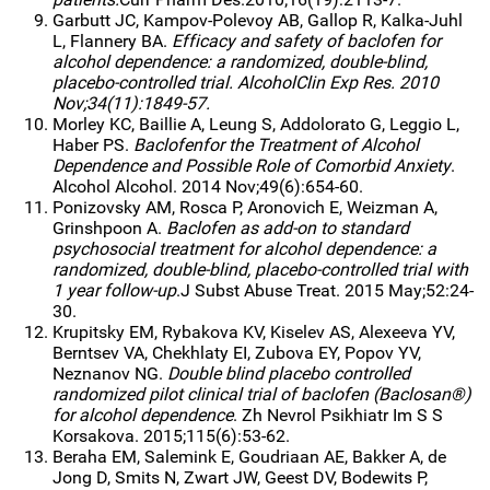
Garbutt JC, Kampov-Polevoy AB, Gallop R, Kalka-Juhl
L, Flannery BA.
Efficacy and safety of baclofen for
alcohol dependence: a randomized, double-blind,
placebo-controlled trial. AlcoholClin Exp Res. 2010
Nov;34(11):1849-57.
Morley KC, Baillie A, Leung S, Addolorato G, Leggio L,
Haber PS.
Baclofenfor the Treatment of Alcohol
Dependence and Possible Role of Comorbid Anxiety
.
Alcohol Alcohol. 2014 Nov;49(6):654-60.
Ponizovsky AM, Rosca P, Aronovich E, Weizman A,
Grinshpoon A.
Baclofen as add-on to standard
psychosocial treatment for alcohol dependence: a
randomized, double-blind, placebo-controlled trial with
1 year follow-up
.J Subst Abuse Treat. 2015 May;52:24-
30.
Krupitsky EM, Rybakova KV, Kiselev AS, Alexeeva YV,
Berntsev VA, Chekhlaty EI, Zubova EY, Popov YV,
Neznanov NG.
Double blind placebo controlled
randomized pilot clinical trial of baclofen (Baclosan®)
for alcohol dependence
. Zh Nevrol Psikhiatr Im S S
Korsakova. 2015;115(6):53-62.
Beraha EM, Salemink E, Goudriaan AE, Bakker A, de
Jong D, Smits N, Zwart JW, Geest DV, Bodewits P,