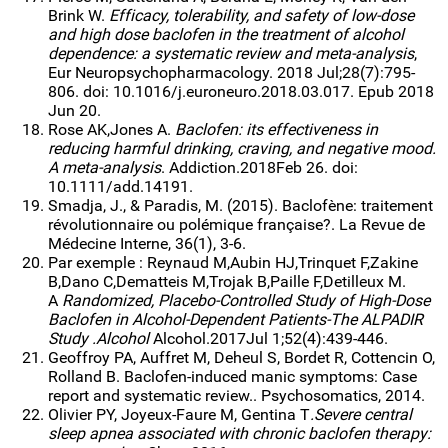
Brink W.
Efficacy, tolerability, and safety of low-dose
and high dose baclofen in the treatment of alcohol
dependence: a systematic review and meta-analysis
,
Eur Neuropsychopharmacology. 2018 Jul;28(7):795-
806. doi: 10.1016/j.euroneuro.2018.03.017. Epub 2018
Jun 20.
Rose AK,Jones A.
Baclofen: its effectiveness in
reducing harmful drinking, craving, and negative mood.
A meta-analysis
. Addiction.2018Feb 26. doi:
10.1111/add.14191.
Smadja, J., & Paradis, M. (2015). Baclofène: traitement
révolutionnaire ou polémique française?. La Revue de
Médecine Interne, 36(1), 3-6.
Par exemple : Reynaud M,Aubin HJ,Trinquet F,Zakine
B,Dano C,Dematteis M,Trojak B,Paille F,Detilleux M.
A
Randomized, Placebo-Controlled Study of High-Dose
Baclofen in Alcohol-Dependent Patients-The ALPADIR
Study .Alcohol
Alcohol.2017Jul 1;52(4):439-446.
Geoffroy PA, Auffret M, Deheul S, Bordet R, Cottencin O,
Rolland B. Baclofen-induced manic symptoms: Case
report and systematic review.. Psychosomatics, 2014.
Olivier PY, Joyeux-Faure M, Gentina T
.Severe central
sleep apnea associated with chronic baclofen therapy: