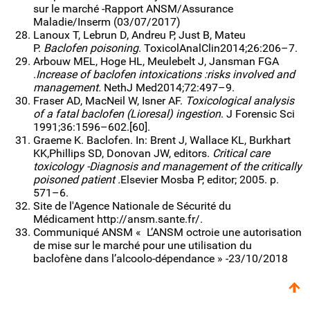
sur le marché -Rapport ANSM/Assurance
Maladie/Inserm (03/07/2017)
Lanoux T, Lebrun D, Andreu P, Just B, Mateu
P.
Baclofen poisoning
. ToxicolAnalClin2014;26:206–7.
Arbouw MEL, Hoge HL, Meulebelt J, Jansman FGA
.
Increase of baclofen intoxications :risks involved and
management.
NethJ Med2014;72:497–9.
Fraser AD, MacNeil W, Isner AF.
Toxicological analysis
of a fatal baclofen (Lioresal) ingestion
. J Forensic Sci
1991;36:1596–602.[60].
Graeme K. Baclofen. In: Brent J, Wallace KL, Burkhart
KK,Phillips SD, Donovan JW, editors.
Critical care
toxicology -Diagnosis and management of the critically
poisoned patient .
Elsevier Mosba P, editor; 2005. p.
571–6.
Site de l'Agence Nationale de Sécurité du
Médicament http://ansm.sante.fr/.
Communiqué ANSM « L’ANSM octroie une autorisation
de mise sur le marché pour une utilisation du
baclofène dans l’alcoolo-dépendance » -23/10/2018