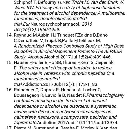
Schiphof T, Defourny
H, van Tricht M, van den Brink W,
Wiers RW. Efficacy and safety of high-dose baclofen
for the treatment of alcohol dependence: A multicentre,
randomised, double-blind controlled
trial.Eur
Neuropsychopharmacol.
2016
Dec;26(12):1950-1959.
Reynaud M,Aubin HJ,Trinquet F,Zakine B,Dano
C,Dematteis M,Trojak B,Paille F,Detilleux M.
A
Randomized, Placebo-Controlled Study of High-Dose
Baclofen in Alcohol-Dependent Patients-The ALPADIR
Study .Alcohol
Alcohol.2017Jul 1;52(4):439-446.
Hauser P,Fuller B,Ho SB,Thuras P,Kern S,Dieperink
E.
The safety and efficacy of baclofen to reduce
alcohol use in veterans with chronic hepatitis C: a
randomized controlled
trial
.Addiction.2017Jul;112(7):1173-1183.
Palpacuer C, Duprez R, Huneau A, Locher C,
Boussageon R, Laviolle B, Naudet F.
Pharmacologically
controlled drinking in the treatment of alcohol
dependence or alcohol use disorders: a systematic
review with direct and network meta-analysis on
nalmefene, naltrexone, acamprosate, baclofen and
topiramate
.Addiction.2017doi: 10.1111/add.13974.
Pierce M, Sutterland A, Beraha E, Morley K, Van den