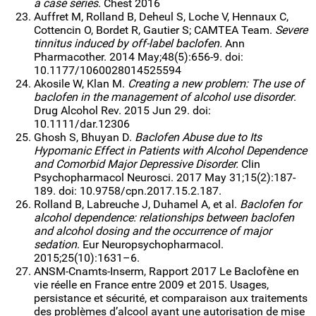
a case series
. Chest 2016
Auffret M, Rolland B, Deheul S, Loche V, Hennaux C,
Cottencin O, Bordet R, Gautier S; CAMTEA Team.
Severe
tinnitus induced by off-label baclofen.
Ann
Pharmacother. 2014 May;48(5):656-9. doi:
10.1177/1060028014525594
Akosile W, Klan M.
Creating a new problem: The use of
baclofen in the management of alcohol use disorder
.
Drug Alcohol Rev. 2015 Jun 29. doi:
10.1111/dar.12306
Ghosh S, Bhuyan D.
Baclofen Abuse due to Its
Hypomanic Effect in Patients with Alcohol Dependence
and Comorbid Major Depressive Disorder.
Clin
Psychopharmacol Neurosci. 2017 May 31;15(2):187-
189. doi: 10.9758/cpn.2017.15.2.187.
Rolland B, Labreuche J, Duhamel A, et al.
Baclofen for
alcohol dependence: relationships between baclofen
and alcohol dosing and the occurrence of major
sedation
. Eur Neuropsychopharmacol.
2015;25(10):1631–6.
ANSM-Cnamts-Inserm, Rapport 2017 Le Baclofène en
vie réelle en France entre 2009 et 2015. Usages,
persistance et sécurité, et comparaison aux traitements
des problèmes d’alcool ayant une autorisation de mise